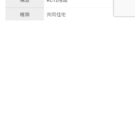
構造
RC12階建
種類
共同住宅
総戸数
140戸