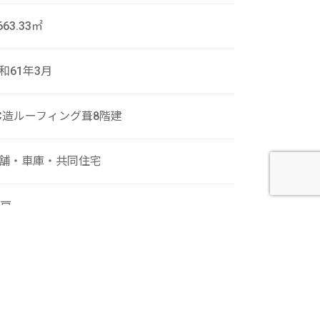
663.33㎡
和61年3月
C造ルーフィング葺8階建
舗・車庫・共同住宅
6戸