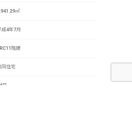
,941.29㎡
平成4年7月
SRC11階建
共同住宅
34戸