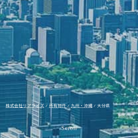
株式会社リアライズ
⁄
所有物件
⁄
九州・沖縄
⁄
大分県
Scroll