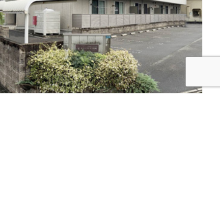
サニープレイス鶴崎
所在地 / 大分県大分市
築年月 / 平成24年
構造 / S造合金メッキ鋼板葺3階建
種類 / 共同住宅